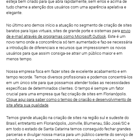
esteja bem criado para que abra rapidamente, sem erros e acima de
tudo chame a atenção dos usuários com uma aparência apelativa e
elegante.
No último ano demos início a atuação no segmento de criação de sites
baratos para lojas virtuais, sites de grande porte e sistemas para
envio
de e-mail através de programas como Microsoft Outlook
. Este é um
novo ramo onde a concorrência só tem aumentado e faz-se necessária
a introdução de diferenciais e recursos que impressionem os novos
usuários para que assim consiga-se atrair um público maior e em
menos tempo.
Nossa empresa foca em fazer sites de excelente acabamento e em
tempo recorde. Temos diversos profissionais e podemos concentrá-los
em um único site para que possamos atender todas as necessidades
específicas de determinados clientes. O tempo é sempre um fator
crucial para uma empresa que faz criação de sites em Florianópolis.
Clique aqui para saber como o tempo de criação e desenvolvimento de
site afeta sua qualidade
.
Temos grande atuação na criação de sites na região sul e sudeste do
Brasil, entretanto em Florianópolis, Joinville, Blumenau, São José/SC e
em todo o estado de Santa Catarina temos conseguido fechar grandes
parcerias e divulgar nossa marca para um público carente do serviço de