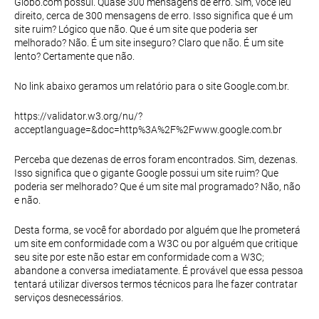
Globo.com possui. Quase 300 mensagens de erro. Sim, você leu
direito, cerca de 300 mensagens de erro. Isso significa que é um
site ruim? Lógico que não. Que é um site que poderia ser
melhorado? Não. É um site inseguro? Claro que não. É um site
lento? Certamente que não.
No link abaixo geramos um relatório para o site Google.com.br.
https://validator.w3.org/nu/?
acceptlanguage=&doc=http%3A%2F%2Fwww.google.com.br
Perceba que dezenas de erros foram encontrados. Sim, dezenas.
Isso significa que o gigante Google possui um site ruim? Que
poderia ser melhorado? Que é um site mal programado? Não, não
e não.
Desta forma, se você for abordado por alguém que lhe prometerá
um site em conformidade com a W3C ou por alguém que critique
seu site por este não estar em conformidade com a W3C;
abandone a conversa imediatamente. É provável que essa pessoa
tentará utilizar diversos termos técnicos para lhe fazer contratar
serviços desnecessários.