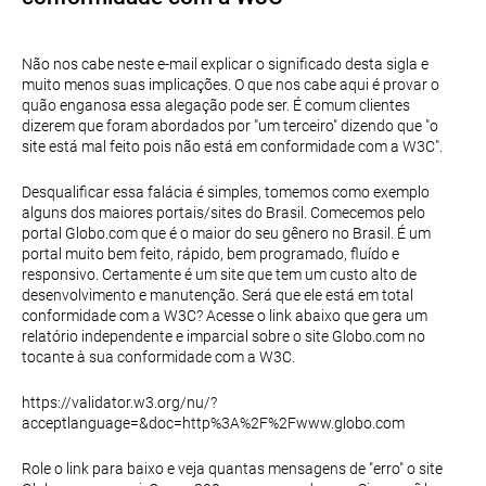
Não nos cabe neste e-mail explicar o significado desta sigla e
muito menos suas implicações. O que nos cabe aqui é provar o
quão enganosa essa alegação pode ser. É comum clientes
dizerem que foram abordados por "um terceiro" dizendo que "o
site está mal feito pois não está em conformidade com a W3C".
Desqualificar essa falácia é simples, tomemos como exemplo
alguns dos maiores portais/sites do Brasil. Comecemos pelo
portal Globo.com que é o maior do seu gênero no Brasil. É um
portal muito bem feito, rápido, bem programado, fluído e
responsivo. Certamente é um site que tem um custo alto de
desenvolvimento e manutenção. Será que ele está em total
conformidade com a W3C? Acesse o link abaixo que gera um
relatório independente e imparcial sobre o site Globo.com no
tocante à sua conformidade com a W3C.
https://validator.w3.org/nu/?
acceptlanguage=&doc=http%3A%2F%2Fwww.globo.com
Role o link para baixo e veja quantas mensagens de "erro" o site