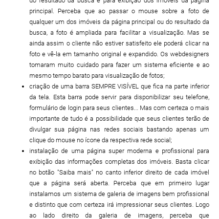
do resultado da busca e para exibição dos imóveis da página
principal. Perceba que ao passar o mouse sobre a foto de
qualquer um dos imóveis da página principal ou do resultado da
busca, a foto é ampliada para facilitar a visualização. Mas se
ainda assim o cliente não estiver satisfeito ele poderá clicar na
foto e vê-la em tamanho original e expandido. Os webdesigners
tomaram muito cuidado para fazer um sistema eficiente e ao
mesmo tempo barato para visualização de fotos;
criação de uma barra SEMPRE VISÍVEL que fica na parte inferior
da tela. Esta barra pode servir para disponibilizar seu telefone,
formulário de login para seus clientes... Mas com certeza o mais
importante de tudo é a possibilidade que seus clientes terão de
divulgar sua página nas redes sociais bastando apenas um
clique do mouse no ícone da respectiva rede social;
instalação de uma página super moderna e profissional para
exibição das informações completas dos imóveis. Basta clicar
no botão "Saiba mais" no canto inferior direito de cada imóvel
que a página será aberta. Perceba que em primeiro lugar
instalamos um sistema de galeria de imagens bem profissional
e distinto que com certeza irá impressionar seus clientes. Logo
ao lado direito da galeria de imagens, perceba que