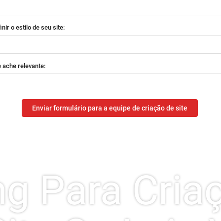
nir o estilo de seu site:
 ache relevante:
Enviar formulário para a equipe de criação de site
ing Para Cria