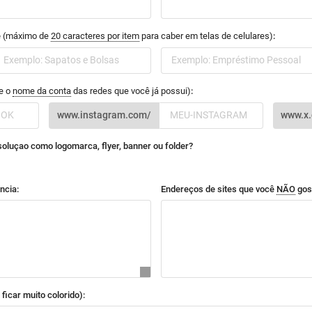
e
(máximo de
20 caracteres por item
para caber em telas de celulares)
:
te o
nome da conta
das redes que você já possui)
:
www.instagram.com/
www.x
soluçao como logomarca, flyer, banner ou folder?
ncia:
Endereços de sites que você
NÃO
gos
ficar muito colorido):