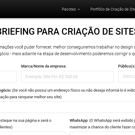
Pacotes
Portfólio de Criação de Sit
BRIEFING PARA
CRIAÇÃO DE SITE
mações você puder fornecer, melhor conseguiremos trabalhar no design d
cio - mais adiante na etapa de desenvolvimento poderemos corrigir o qu
Marca/Nome da empresa:
Público(s)
Seleci
egócio:
(Se você não possui um endereço físico ou não deseja informá-lo é ind
ação para ranquear melhor seu site)
staque na sua página e será o
WhatsApp:
(O WhatsApp será exibido j
lientes)
maximizar a chance do cliente fazer c