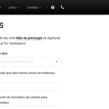
|
e
Links
Contato
47 mil
S
e seu site!
Não se preocupe
se digitares
e for necessário!
-alvo:
one o(s) público(s)-alvo
icado que pelo menos insira um endereço
unto do formulário de contato para
ontato)