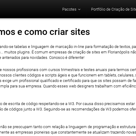
Pacotes
Portfólio de Criação de Sit
os e como criar sites
ando-se tabelas e linguagem de marcação in-line para formatação de textos, p
s... muitos plugins. É comum empresas de criação de sites em Florianópolis nã
e antenados para novidades. Conosco é diferente!
e nossos profissionais com cursos trimestrais e testes anuais para termos c
ossos clientes códigos e scripts ágeis e que funcionem em tablets, celulare
s exige um profissional qualificado e certificado para que os sites possam de f
pla para sua empresa. Quando esses web designers trabalham com eficiência é
 de escrita de código respeitando-se a W3. Por causa disso precisamos estar
o de códigos junto a W3. Seguindo-se as recomendações da W3 podemos ofere
não se preocupam tanto com relação a linguagem de programação e estrutura d
mente as empresas pioneiras que constantemente se atualizam trazendo novas