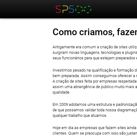
Como criamos, fazem
Antigamente era comum a criação de sites utiliz
surgiram novas linguagens, tecnologias e plugin
seus funcionários para que estejam preparados 
Investimos pesado na qualificação e formação d
bem preparada. Assim conseguimos oferecer a n
A criação de sites feita por empresas respeitada
assim uma abrangência de público muito mais am
qualidade.
Em 2009 adotamos uma estrutura e padronização
de que possamos validar toda nossa diagramaçã
qualquer trabalho que atuamos.
Hoje em dia as empresas que fazem sites ainda 
clientes. Quem se preocupa com isso são justa