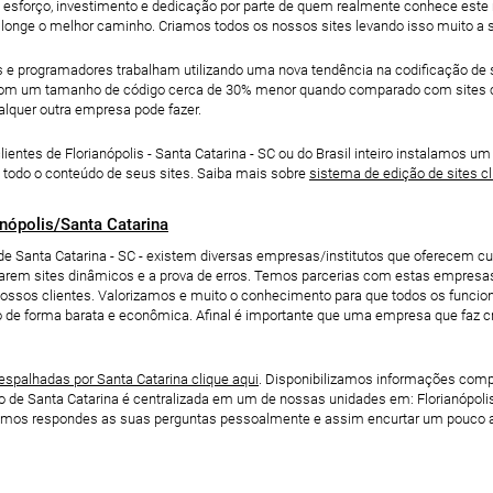
o esforço, investimento e dedicação por parte de quem realmente conhece este
 longe o melhor caminho. Criamos todos os nossos sites levando isso muito a s
 e programadores trabalham utilizando uma nova tendência na codificação de s
com um tamanho de código cerca de 30% menor quando comparado com sites cria
alquer outra empresa pode fazer.
ntes de Florianópolis - Santa Catarina - SC ou do Brasil inteiro instalamos um
 todo o conteúdo de seus sites. Saiba mais sobre
sistema de edição de sites c
anópolis/Santa Catarina
de Santa Catarina - SC - existem diversas empresas/institutos que oferecem c
iarem sites dinâmicos e a prova de erros. Temos parcerias com estas empre
 nossos clientes. Valorizamos e muito o conhecimento para que todos os funcio
o de forma barata e econômica. Afinal é importante que uma empresa que faz cr
palhadas por Santa Catarina clique aqui
. Disponibilizamos informações compl
o de Santa Catarina é centralizada em um de nossas unidades em: Florianópoli
os respondes as suas perguntas pessoalmente e assim encurtar um pouco a di