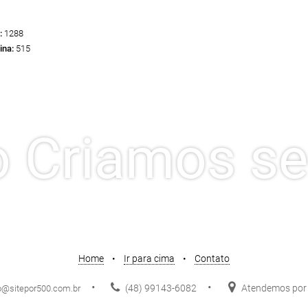
:
1288
ina:
515
 Criamos seu
Home
•
Ir para cima
•
Contato
•
•
(48) 99143-6082
Atendemos por 
o@sitepor500.com.br