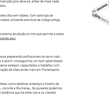
 mercado pois deve-se, antes de mais nada,
ério.
ites dita sem tabela. Com este tipo de
dos utilizando estrutura de código antiga.
 sistema de edição on-line que permite a estes
licando aqui
.
ursos preparando profissionais do ramo web -
sas e assim conseguimos um bom aprendizado
nários estejam capacitados a trabalhar com
iação de sites ainda mais em Florianópolis
etas como telefone, endereço e horário de
s, Joinville e Blumenau. Se quiseres podemos
stância que há entre nós e os clientes.