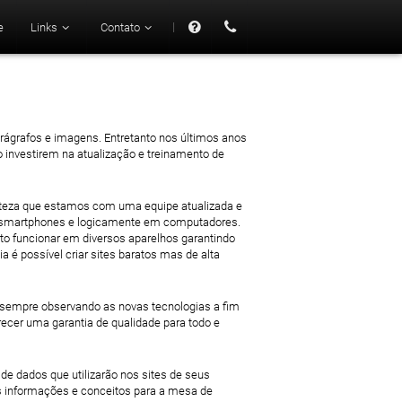
|
e
Links
Contato
47 mil
arágrafos e imagens. Entretanto nos últimos anos
o investirem na atualização e treinamento de
erteza que estamos com uma equipe atualizada e
s, smartphones e logicamente em computadores.
ato funcionar em diversos aparelhos garantindo
 possível criar sites baratos mas de alta
 sempre observando as novas tecnologias a fim
cer uma garantia de qualidade para todo e
e dados que utilizarão nos sites de seus
 informações e conceitos para a mesa de