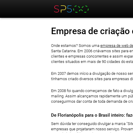
Empresa de criação d
Onde estamos? Somos uma
empresa de web de
Santa Catarina. Em 2006 criávamos sites para e
clientes e empresas concorrentes e assim expan
clientes situados em mais de 90 cidades do est
Em 2007 demos início a divulgação de nosso ser
tínhamos criado diversos sites para empresas div
Em 2008 foi quando começamos de fato a divulg
mailing. Assim alcançamos rapidamente um públi
conseguirmos dar conta de toda demanda de criaç
De Florianópolis para o Brasil inteiro: fa
Sem dúvida ter conseguido divulgar a marca "Si
empresas que projetaram nosso serviço. Provamo