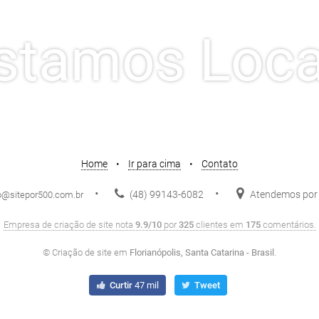
stamos Loca
Home
•
Ir para cima
•
Contato
•
•
(48) 99143-6082
Atendemos por 
o@sitepor500.com.br
Empresa de criação de site
nota
9.9/10
por
325
clientes em
175
comentários.
©
Criação de site
em
Florianópolis, Santa Catarina - Brasil
.
Curtir
47 mil
Tweet