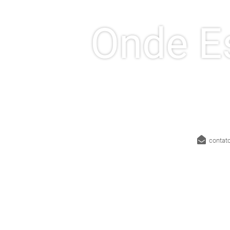
Onde E
contat