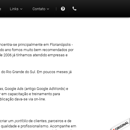
|
e
Links
Contato
47 mil
ncentra-se principalmente em Florianópolis -
sar do ano fomos muito bem recomendados por
 de 2006 já tínhamos atendido empresas e
e do Rio Grande do Sul. Em poucos meses já
s, Google Ads (antigo Google AdWords) e
r em capacitação e treinamento para
licação dava-se via on-line.
 criar um
portfólio
de clientes, parceiros e de
m qualidade e profissionalismo. Acompanhe em