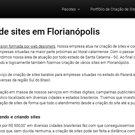
Pacotes
Portfólio de Criação de Sit
e sites em Florianópolis
sign formada por web designers
. Nossa empresa atua na criação de sites e co
mpresas situadas na maior parte próximas ao litoral catarinense. Com o pas
dimos nossa área de atuação por todo estado de Santa Catarina - SC. Ao final
ado e logicamente também fizemos criação de vários sites em Florianópolis.
viço de criação de sites baratos para empresas situadas no estado do Paraná 
ersas da região Sul do Brasil.
ação em massa de nossos serviços em mídias digitais, campanhas publicitária
co localizado em diversas cidades e estados brasileiros. Tivemos que investi
ão de sites de forma que todo o atendimento desde a criação do site até a pub
zendo e criando sites
te por R$ 500,00" em diversas cidades brasileiras fez com que conseguíssemos
s que, sem dúvida nenhuma, a criação de sites pode ser feita a distância co