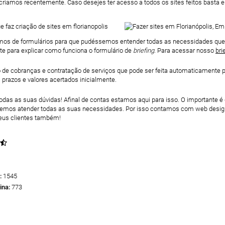
criamos recentemente. Caso desejes ter acesso a todos os sites feitos basta e
pomos de formulários para que pudéssemos entender todas as necessidades que 
te para explicar como funciona o formulário de
briefing
. Para acessar nosso
bri
e cobranças e contratação de serviços que pode ser feita automaticamente par
 prazos e valores acertados inicialmente.
ar todas as suas dúvidas! Afinal de contas estamos aqui para isso. O importa
remos atender todas as suas necessidades. Por isso contamos com web designe
seus clientes também!
:
1545
ina:
773