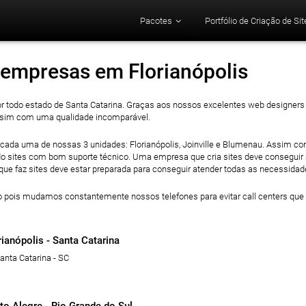
Pacotes
Portfólio de Criação de Sit
empresas em Florianópolis
 todo estado de Santa Catarina. Graças aos nossos excelentes web designers
assim com uma qualidade incomparável.
m cada uma de nossas 3 unidades: Florianópolis, Joinville e Blumenau. Assim c
ndo sites com bom suporte técnico. Uma empresa que cria sites deve conseguir
ue faz sites deve estar preparada para conseguir atender todas as necessida
ão pois mudamos constantemente nossos telefones para evitar call centers que
ianópolis - Santa Catarina
anta Catarina - SC