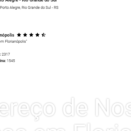
to Alegre - Rio Grande do Sul
Porto Alegre
,
Rio Grande do Sul - RS
nópolis
m Florianópolis
"
:
2317
ina:
1545
ereço de No