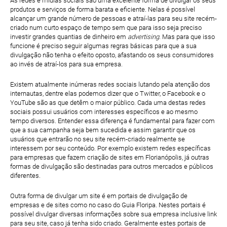
As redes e mídias sociais são uma excelente forma de divulgar os seus
produtos e serviços de forma barata e eficiente. Nelas é possível
alcançar um grande número de pessoas e atraí-las para seu site recém-
criado num curto espaço de tempo sem que para isso seja preciso
investir grandes quantias de dinheiro em
advertising
. Mas para que isso
funcione é preciso seguir algumas regras básicas para que a sua
divulgação não tenha o efeito oposto, afastando os seus consumidores
ao invés de atraí-los para sua empresa.
Existem atualmente inúmeras redes sociais lutando pela atenção dos
internautas, dentre elas podemos dizer que o Twitter, o Facebook e o
YouTube são as que detêm o maior público. Cada uma destas redes
sociais possui usuários com interesses específicos e ao mesmo
tempo diversos. Entender essa diferença é fundamental para fazer com
que a sua campanha seja bem sucedida e assim garantir que os
usuários que entrarão no seu site recém-criado realmente se
interessem por seu conteúdo. Por exemplo existem redes específicas
para empresas que fazem criação de sites em Florianópolis, já outras
formas de divulgação são destinadas para outros mercados e públicos
diferentes.
Outra forma de divulgar um site é em portais de divulgação de
empresas e de sites como no caso do Guia Floripa. Nestes portais é
possível divulgar diversas informações sobre sua empresa inclusive link
para seu site, caso já tenha sido criado. Geralmente estes portais de