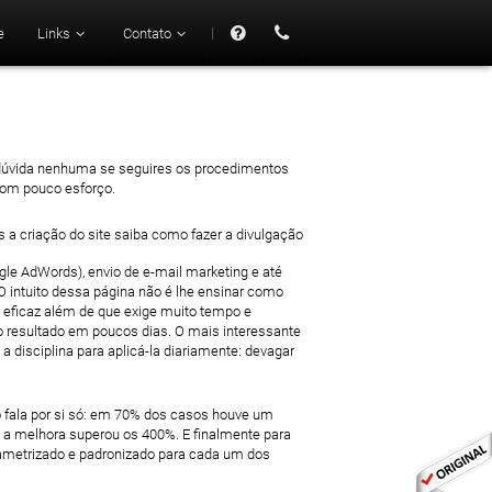
|
e
Links
Contato
47 mil
em dúvida nenhuma se seguires os procedimentos
com pouco esforço.
le AdWords), envio de e-mail marketing e até
 intuito dessa página não é lhe ensinar como
 eficaz além de que exige muito tempo e
mo resultado em poucos dias. O mais interessante
 disciplina para aplicá-la diariamente: devagar
 fala por si só: em 70% dos casos houve um
 melhora superou os 400%. E finalmente para
rametrizado e padronizado para cada um dos