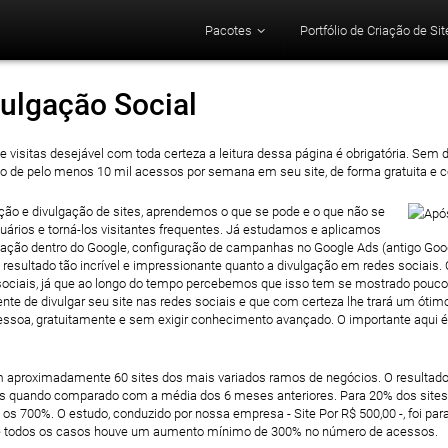
Pacotes
Portfólio de Criação de Sit
vulgação Social
e visitas desejável com toda certeza a leitura dessa página é obrigatória. S
o de pelo menos 10 mil acessos por semana em seu site, de forma gratuita e 
ção e divulgação de sites, aprendemos o que se pode e o que não se
usuários e torná-los visitantes frequentes. Já estudamos e aplicamos
gação dentro do Google, configuração de campanhas no Google Ads (antigo Goog
ultado tão incrível e impressionante quanto a divulgação em redes sociais. O
s sociais, já que ao longo do tempo percebemos que isso tem se mostrado pouco
nte de divulgar seu site nas redes sociais e que com certeza lhe trará um óti
essoa, gratuitamente e sem exigir conhecimento avançado. O importante aqui é a
 aproximadamente 60 sites dos mais variados ramos de negócios. O resultado
quando comparado com a média dos 6 meses anteriores. Para 20% dos sites a
os 700%. O estudo, conduzido por nossa empresa - Site Por R$ 500,00 -, foi pa
te todos os casos houve um aumento mínimo de 300% no número de acessos.