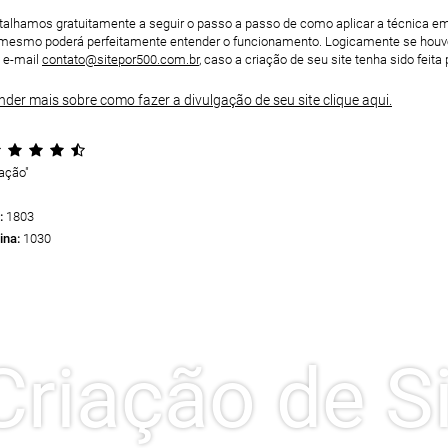
etalhamos gratuitamente a seguir o passo a passo de como aplicar a técnica e
esmo poderá perfeitamente entender o funcionamento. Logicamente se houver
 e-mail
contato@sitepor500.com.br
, caso a criação de seu site tenha sido feit
der mais sobre como fazer a divulgação de seu site clique aqui.
gação
"
:
1803
ina:
1030
Criação de Si