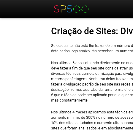
Criação de Sites: Di
Se o seu site não está lhe trazendo um número d
detalhados logo abaixo irás perceber um aument
Nos últimos 6 anos, atuando diretamente na cria
deve fazer a fim de que seu site consiga atrair 
diversas técnicas como a otimização para divul
mesmo panfletagem. Nenhuma delas trouxe um res
fazer a divulgação padrão de seu site nas rede
dedicação. Iremos aqui abordar uma forma difere
é que a técnica pode ser aplicada por qualquer p
mas constantemente.
Nos últimos 4 meses aplicamos esta técnica em
aumento mínimo de 300% no número de acessos 
10% dos sites estudados o aumento ultrapassou 
sites que foram analisados, e em absolutamen